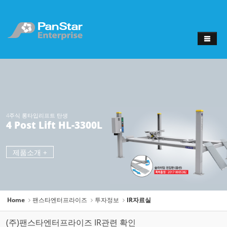
Sketchbook
스케치북5
Sketchbook
스케치북5
4주식 롱타입리프트 탄생
4 Post Lift HL-3300L
제품소개 +
Home
팬스타엔터프라이즈
투자정보
IR자료실
(주)팬스타엔터프라이즈 IR관련 확인