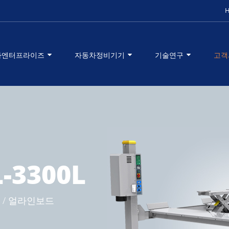
타엔터프라이즈
자동차정비기기
기술연구
고객
L-3300L
 / 얼라인보드