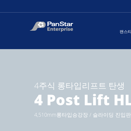
팬스
4주식 롱타입리프트 탄생
4 Post Lift H
4,510mm롱타입승강장 / 슬라이딩 진입판