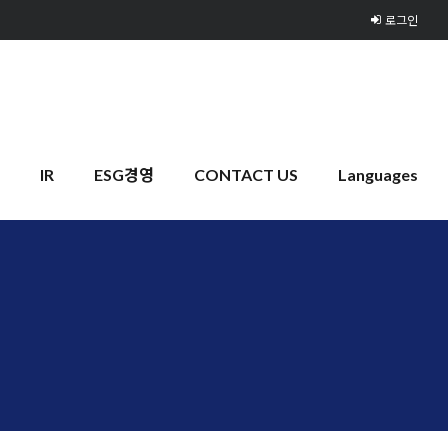
로그인
IR
ESG경영
CONTACT US
Languages