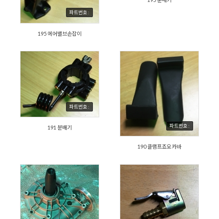
파트번호 :
195 에어밸브손잡이
파트번호 :
파트번호 :
191 분배기
190 클램프죠오카바