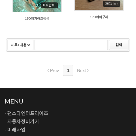
파트번호 :
파트번호 :
190 에어구찌
190 웜기어조립품
검색
Prev
1
Next
MENU
- 팬스타엔터프라이즈
- 자동차정비기기
- 미래사업