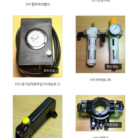
195 전면카바
195 헬퍼에어밸브
파트번호 :
파트번호 :
195 에어유니트
195 공기압자동주입기(아날로그)
파트번호 :
195 분배기