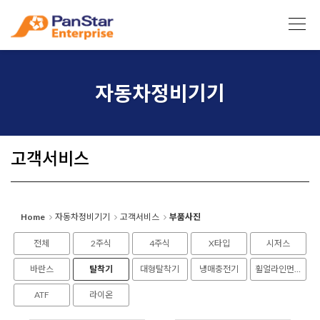
Sketchbook5, 스케치북5
Sketchbook5, 스케치북5
자동차정비기기
고객서비스
Home
자동차정비기기
고객서비스
부품사진
전체
2주식
4주식
X타입
시저스
바란스
탈착기
대형탈착기
냉매충전기
휠얼라인먼트
ATF
라이온