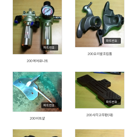
파트번호 :
파트번호 :
200 오리발조립품
200 에어유니트
파트번호 :
파트번호 :
200 사각고무판(대)
200 비트샾