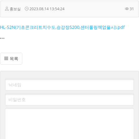
홍보실
2023.08.14 13:54:24
31
HL-52N(기초콘크리트치수도,승강장5200,센터롤링잭없을시).pdf
목록