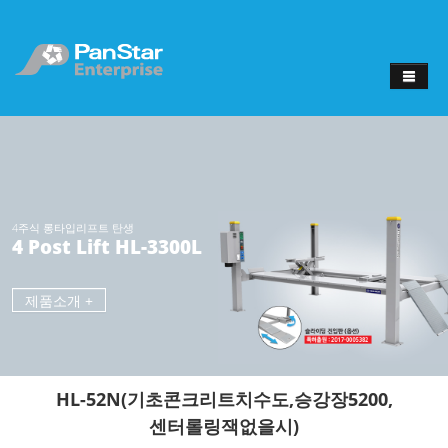
4주식 롱타입리프트 탄생
4 Post Lift HL-3300L
제품소개 +
HL-52N(기초콘크리트치수도,승강장5200,
센터롤링잭없을시)