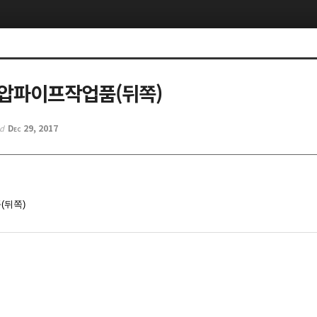
유압파이프작업품(뒤쪽)
Dec 29, 2017
ed
(뒤쪽)