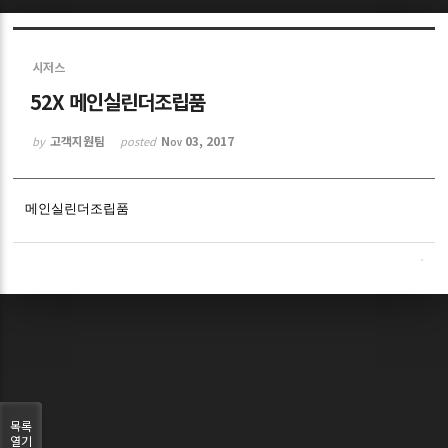
Sketchbook5, 스케치북5
시저스
52X 메인실린더조립품
고객지원팀
Nov 03, 2017
by
posted
Sketchbook5, 스케치북5
메인실린더조립품
목록
열기