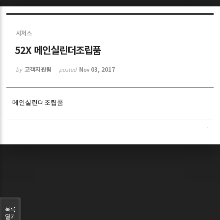
Sketchbook5, 스케치북5
시저스
52X 메인실린더조립품
고객지원팀
Nov 03, 2017
by
posted
Sketchbook5, 스케치북5
메인실린더조립품
목록
열기