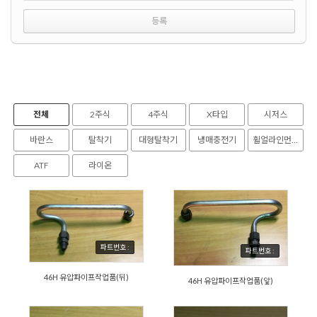
전체
2주식
4주식
X타입
시저스
바란스
탈착기
대형탈착기
냉매충전기
휠얼라인먼트
ATF
라이온
파트번호 :
파트번호 :
46H 유압파이프작업품(뒤)
46H 유압파이프작업품(앞)