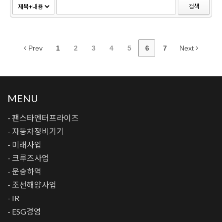
검색
Prev
1
2
3
4
5
6
7
Next
MENU
- 팬스타엔터프라이즈
- 자동차정비기기
- 미래사업
- 크루즈사업
- 운송하역
- 조선해양사업
- IR
- ESG경영