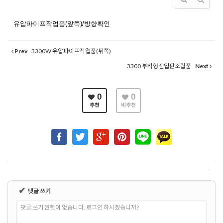
유압파이프작업품(앞쪽)/방향확인
Prev
3300W 유압파이프작업품(뒤쪽)
3300 부착형진입판조립품
Next
0
0
추천
비추천
✔
댓글 쓰기
댓글 쓰기 권한이 없습니다. 로그인 하시겠습니까?