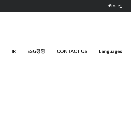
로그인
IR
ESG경영
CONTACT US
Languages